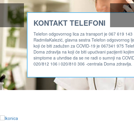
Previous
Next
KONTAKT TELEFONI
Telefon odgovornog lica za transport je 067 619 143 
RadmilaKalezić, glavna sestra Telefon odgovornog lj
koji će biti zadužen za COVID-19 je 067341 975 Tele
Doma zdravlja na koji će biti upućivani pacijenti kojii
simptome a utvrdise da se ne radi o sumnji na COVID
020/812 106 i 020/810 306 -centrala Doma zdravlja.