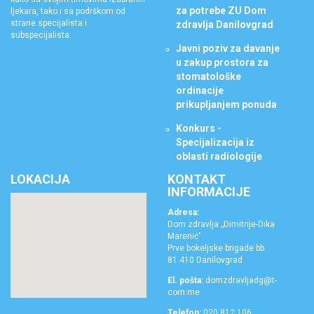
za potrebe ZU Dom
ljekara, tako i sa podrškom od
strane specijalista i
zdravlja Danilovgrad
subspecijalista.
Javni poziv za davanje
u zakup prostora za
stomatološke
ordinacije
prikupljanjem ponuda
Konkurs -
Specijalizacija iz
oblasti radiologije
LOKACIJA
KONTAKT
INFORMACIJE
Adresa:
Dom zdravlja „Dimitrije-Dika
Marenić"
Prve bokeljske brigade bb
81 410 Danilovgrad
El. pošta:
domzdravljadg@t-
com.me
Telefon:
020 812 106