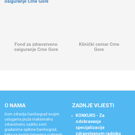
Fond za zdravstveno
Klinički centar Crne
osiguranje Crne Gore
Gore
O NAMA
ZADNJE VIJESTI
Dom zdravlja Danilovgrad svojim
KONKURS - Za
uslugama pruža maksimalnu
odobravanje
zdravstvenu zaštitu svim
specijalizacije
građanima opštine Danilovgrad,
zdravstvenom radniku
kako sa svojim timovima izabranih