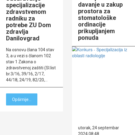
davanje u zakup
specijalizacije
prostora za
zdravstvenom
stomatološke
radniku za
ordinacije
potrebe ZU Dom
prikupljanjem
zdravlja
ponuda
Danilovgrad
Na osnovu člana 104 stav
3, a u vezi s članom 102
stav 1 Zakona o
zdravstvenoj zaštiti (Sl.list
br.3/16, 39/16, 2/17,
44/18, 24/19, 82/20,…
Opširnije...
utorak, 24 septembar
2024 08:48