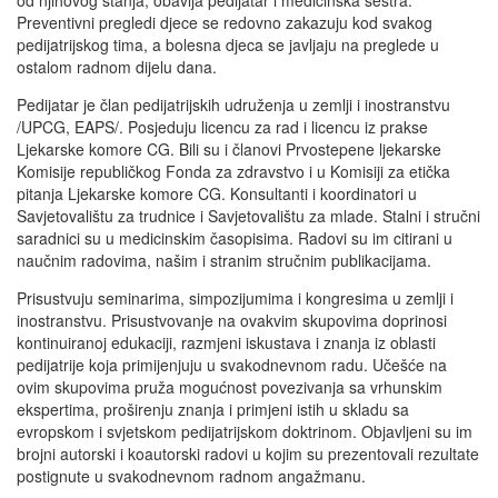
Preventivni pregledi djece se redovno zakazuju kod svakog
pedijatrijskog tima, a bolesna djeca se javljaju na preglede u
ostalom radnom dijelu dana.
Pedijatar je član pedijatrijskih udruženja u zemlji i inostranstvu
/UPCG, EAPS/. Posjeduju licencu za rad i licencu iz prakse
Ljekarske komore CG. Bili su i članovi Prvostepene ljekarske
Komisije republičkog Fonda za zdravstvo i u Komisiji za etička
pitanja Ljekarske komore CG. Konsultanti i koordinatori u
Savjetovalištu za trudnice i Savjetovalištu za mlade. Stalni i stručni
saradnici su u medicinskim časopisima. Radovi su im citirani u
naučnim radovima, našim i stranim stručnim publikacijama.
Prisustvuju seminarima, simpozijumima i kongresima u zemlji i
inostranstvu. Prisustvovanje na ovakvim skupovima doprinosi
kontinuiranoj edukaciji, razmjeni iskustava i znanja iz oblasti
pedijatrije koja primijenjuju u svakodnevnom radu. Učešće na
ovim skupovima pruža mogućnost povezivanja sa vrhunskim
ekspertima, proširenju znanja i primjeni istih u skladu sa
evropskom i svjetskom pedijatrijskom doktrinom. Objavljeni su im
brojni autorski i koautorski radovi u kojim su prezentovali rezultate
postignute u svakodnevnom radnom angažmanu.