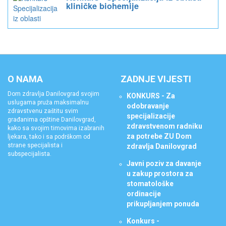
kliničke biohemije
O NAMA
ZADNJE VIJESTI
Dom zdravlja Danilovgrad svojim
KONKURS - Za
uslugama pruža maksimalnu
odobravanje
zdravstvenu zaštitu svim
specijalizacije
građanima opštine Danilovgrad,
zdravstvenom radniku
kako sa svojim timovima izabranih
za potrebe ZU Dom
ljekara, tako i sa podrškom od
strane specijalista i
zdravlja Danilovgrad
subspecijalista.
Javni poziv za davanje
u zakup prostora za
stomatološke
ordinacije
prikupljanjem ponuda
Konkurs -